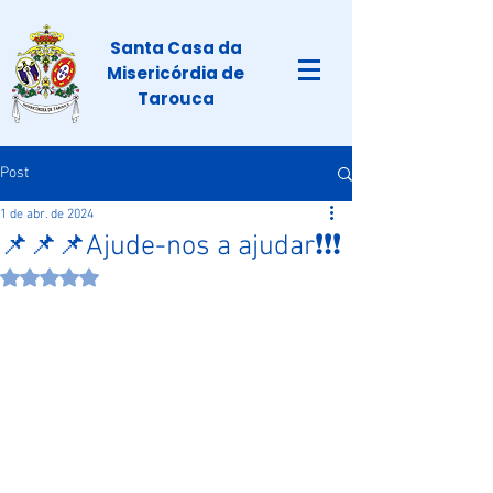
Santa Casa da
Misericórdia de
Tarouca
Post
1 de abr. de 2024
📌📌📌Ajude-nos a ajudar❗️❗️❗️
Avaliado com NaN de 5 estrelas.