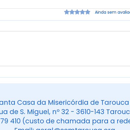
Avaliado com 0 de 5 estr
Ainda sem avali
🎨 Arte ao Vivo com
❤ M
António Lopes — Um
Mes
Momento Inesquecível na
ERPI
anta Casa da Misericórdia de Tarou
ua de S. Miguel, nº 32 - 3610-143 Tarou
 679 410 (custo de chamada para a red