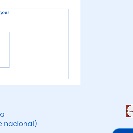
elas.
ações
issão Continente - À
a Com Todos 🤝
ca
ca
e nacional)