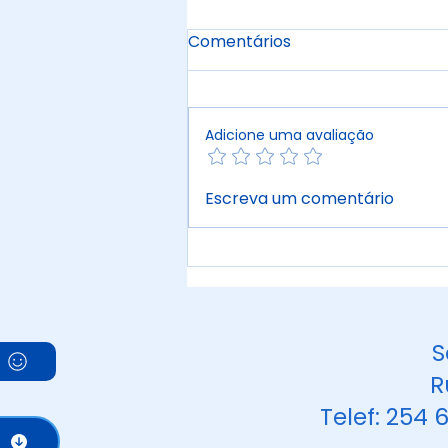
Comentários
Adicione uma avaliação
Projeto concluído com o
Escreva um comentário
apoio do PRR!
S
R
Telef: 254